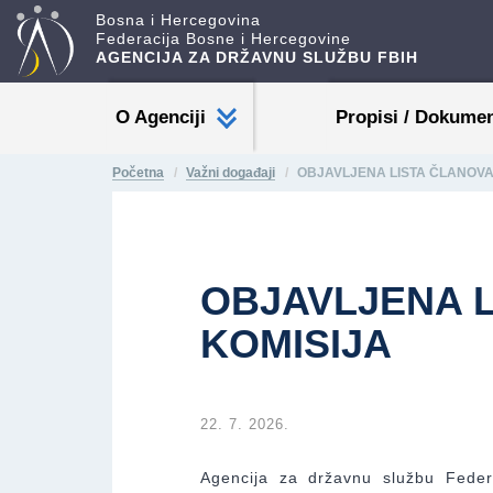
Bosna i Hercegovina
Federacija Bosne i Hercegovine
AGENCIJA ZA DRŽAVNU SLUŽBU FBIH
O Agenciji
Propisi / Dokumen
Početna
Važni događaji
OBJAVLJENA LISTA ČLANOVA 
OBJAVLJENA L
KOMISIJA
22. 7. 2026.
Agencija za državnu službu Feder