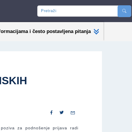
Pretraži
formacijama i često postavljena pitanja
NSKIH
poziva za podnošenje prijava radi