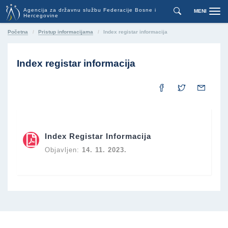
Agencija za državnu službu Federacije Bosne i
MENI
Toggl
Hercegovine
navig
Početna
Pristup informacijama
Index registar informacija
Index registar informacija
Index Registar Informacija
Objavljen:
14. 11. 2023.