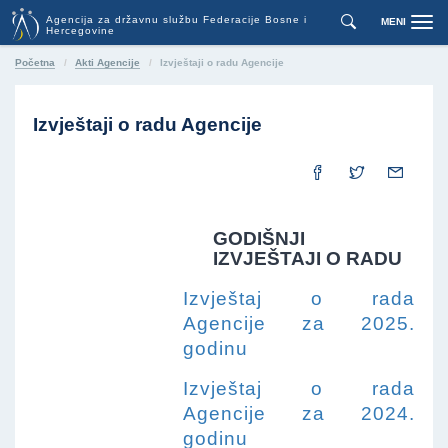
Agencija za državnu službu Federacije Bosne i
MENI
Toggl
Hercegovine
navig
Početna
Akti Agencije
Izvještaji o radu Agencije
Izvještaji o radu Agencije
GODIŠNJI
IZVJEŠTAJI O RADU
Izvještaj o rada
Agencije za 2025.
godinu
Izvještaj o rada
Agencije za 2024.
godinu