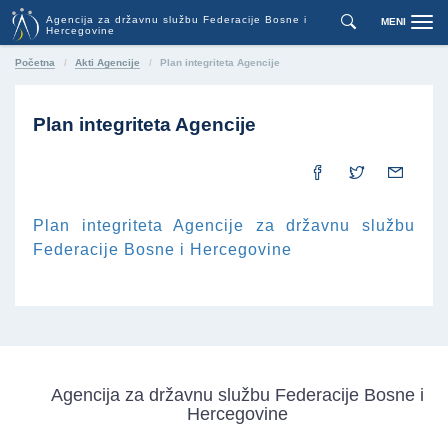
Agencija za državnu službu Federacije Bosne i
MENI
Toggl
Hercegovine
navig
Početna
Akti Agencije
Plan integriteta Agencije
Plan integriteta Agencije
Plan integriteta Agencije za državnu službu
Federacije Bosne i Hercegovine
Agencija za državnu službu Federacije Bosne i
Hercegovine